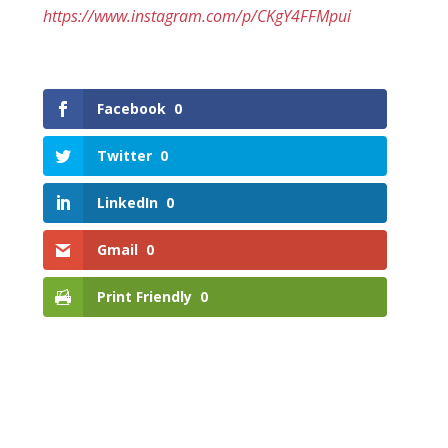
https://www.instagram.com/p/CKgY4FFMpui
Facebook
0
Twitter
0
LinkedIn
0
Gmail
0
Print Friendly
0