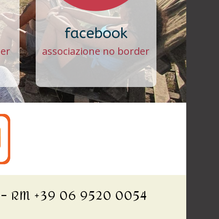
facebook
der
associazione no border
o – RM +39 06 9520 0054