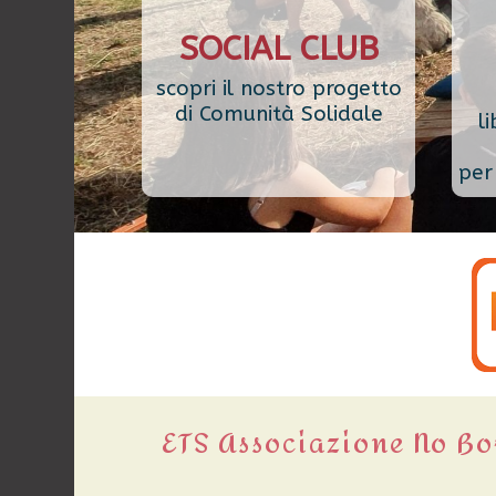
SOCIAL CLUB
scopri il nostro progetto
di Comunità Solidale
li
per 
ETS Associazione No B