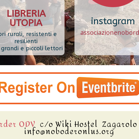
LIBRERIA
instagram
UTOPIA
associazionenobor
bri rurali, resistenti e
resilienti
grandi e piccoli lettori
order ODV
c/o Wiki Hostel Zagarol
info@noboderonlus.org