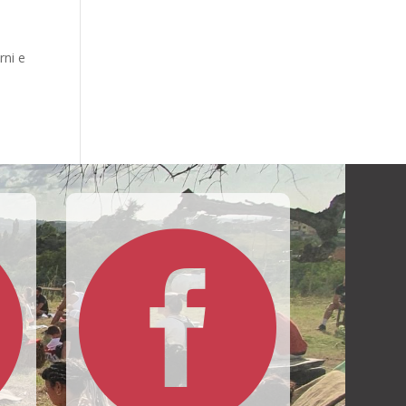
rni e

