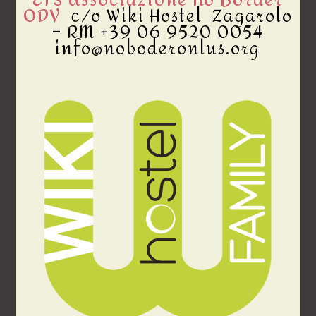
ETS Associazione No Border
ODV
c/o Wiki Hostel Zagarolo
– RM +39 06 9520 0054
info@noboderonlus.org