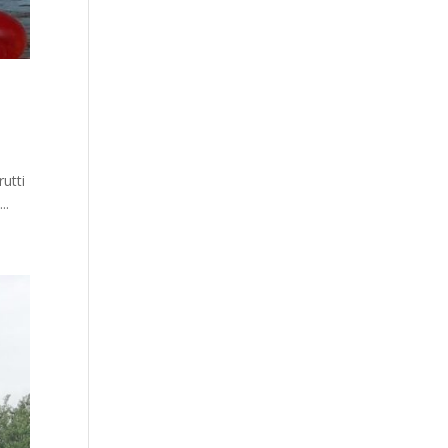
rutti
..