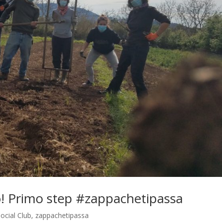
co! Primo step #zappachetipassa
ocial Club
,
zappachetipassa