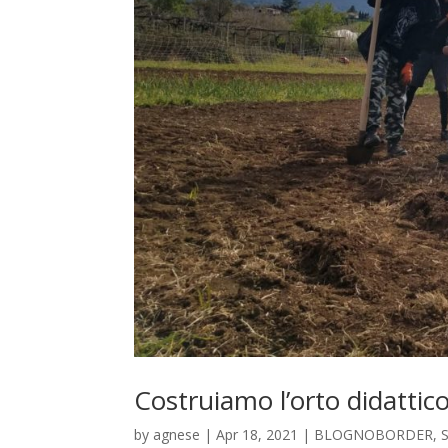
Costruiamo l’orto didatti
by
agnese
|
Apr 18, 2021
|
BLOGNOBORDER
,
S