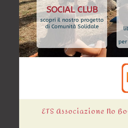
SOCIAL CLUB
scopri il nostro progetto
di Comunità Solidale
li
per 
ETS Associazione No B