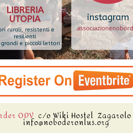
LIBRERIA
instagram
UTOPIA
associazionenobor
bri rurali, resistenti e
resilienti
grandi e piccoli lettori
order ODV
c/o Wiki Hostel Zagarol
info@noboderonlus.org