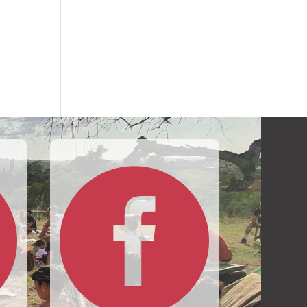
n

