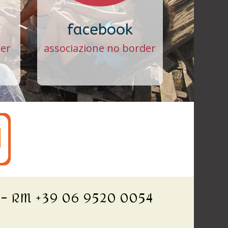
facebook
der
associazione no border
o – RM +39 06 9520 0054