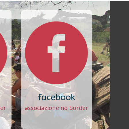


facebook
der
associazione no border