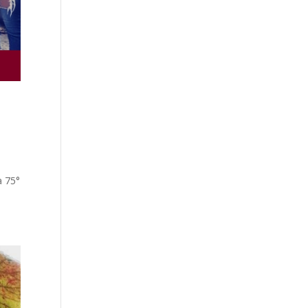
a
a 75°