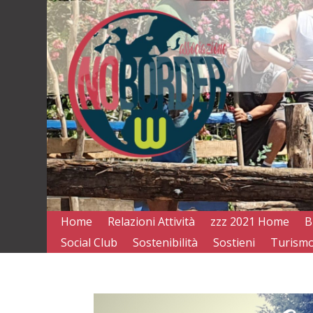
Home
Relazioni Attività
zzz 2021 Home
B
Social Club
Sostenibilità
Sostieni
Turismo