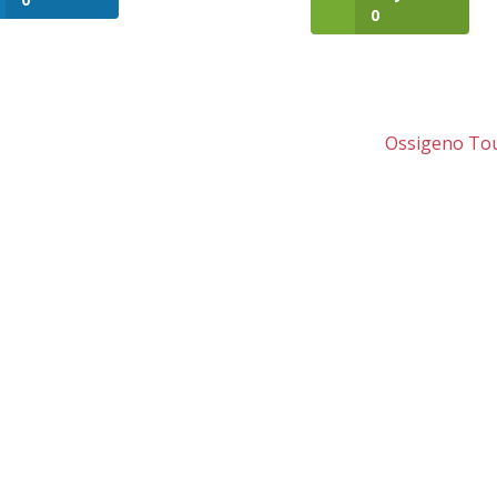
0
Ossigeno To