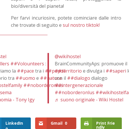
bio/diversità del pianeta!
Per farvi incuriosire, potete cominciare dalle intro
che trovate di seguito e
sul nostro tiktok!
tel
@wikihostel
lers
##Volounteers
:
BrainCommunityAps: promuove il
iamo la
##pace
tra i
##popoli
##territorio
e divulga i
##saperi
l
brio tra
##uomo
e
##natura
con il
##dialogo
dialogo
stelfamily
##noborderonlus
##intergenerazionale
asema
##noborderonlus
##wikihostelfa
omia - Tony Igy
♬ suono originale - Wiki Hostel
LinkedIn
Gmail
0
Print Frie
ndly
0