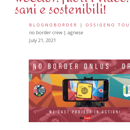
sani e sostenibili!
BLOGNOBORDER
|
OSSIGENO TO
no border crew | agnese
July 21, 2021