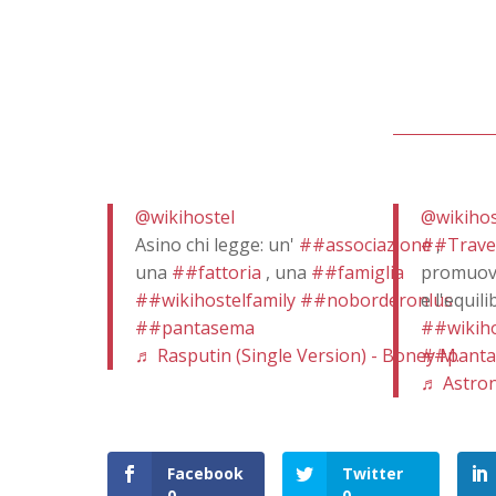
@wikihostel
@wikihos
Asino chi legge: un'
##associazione
##Travel
,
una
##fattoria
, una
##famiglia
promuov
##wikihostelfamily
##noborderonlus
e l'equili
##pantasema
##wikiho
♬ Rasputin (Single Version) - Boney M.
##pant
♬ Astron
Facebook
Twitter
0
0