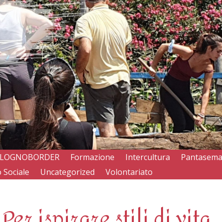
LOGNOBORDER
Formazione
Intercultura
Pantasem
 Sociale
Uncategorized
Volontariato
Per ispirare stili di vita