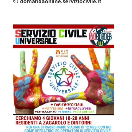
su
domandaonline.
serviziocivile.it