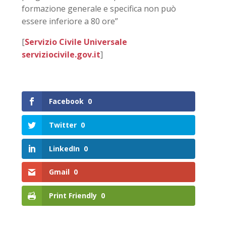
formazione generale e specifica non può
essere inferiore a 80 ore”
[
Servizio Civile Universale
serviziocivile.gov.it
]
Facebook
0
Twitter
0
LinkedIn
0
Gmail
0
Print Friendly
0