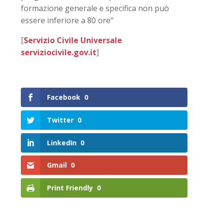
formazione generale e specifica non può
essere inferiore a 80 ore”
[
Servizio Civile Universale
serviziocivile.gov.it
]
Facebook
0
Twitter
0
LinkedIn
0
Gmail
0
Print Friendly
0