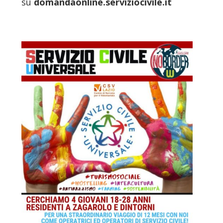
su
domandaonline.
serviziocivile.it