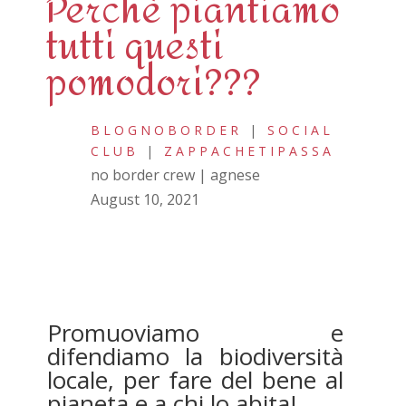
Perchè piantiamo
tutti questi
pomodori???
BLOGNOBORDER
|
SOCIAL
CLUB
|
ZAPPACHETIPASSA
no border crew | agnese
August 10, 2021
Promuoviamo e
difendiamo la biodiversità
locale, per fare del bene al
pianeta e a chi lo abita!