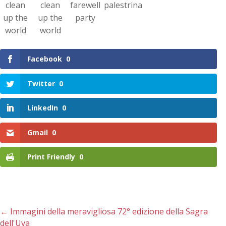
clean
clean
farewell
palestrina
up the
up the
party
world
world
Facebook
0
Twitter
0
LinkedIn
0
Gmail
0
Print Friendly
0
←
Immagini della meravigliosa 72° edizione della Sagra
dell'Uva