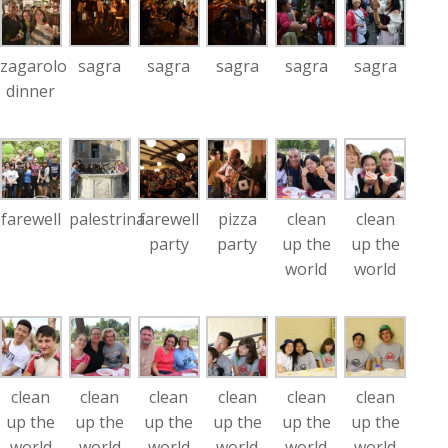
zagarolo
sagra
sagra
sagra
sagra
sagra
dinner
farewell
palestrina
farewell
pizza
clean
clean
party
party
up the
up the
world
world
clean
clean
clean
clean
clean
clean
up the
up the
up the
up the
up the
up the
world
world
world
world
world
world