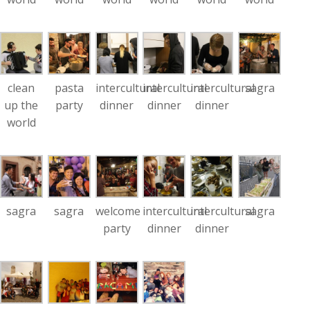
clean
pasta
intercultural
intercultural
intercultural
sagra
up the
party
dinner
dinner
dinner
world
sagra
sagra
welcome
intercultural
intercultural
sagra
party
dinner
dinner