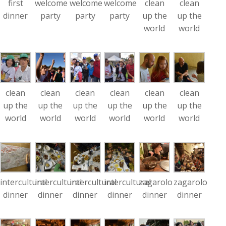
first
welcome
welcome
welcome
clean
clean
dinner
party
party
party
up the
up the
world
world
clean
clean
clean
clean
clean
clean
up the
up the
up the
up the
up the
up the
world
world
world
world
world
world
intercultural
intercultural
intercultural
intercultural
zagarolo
zagarolo
dinner
dinner
dinner
dinner
dinner
dinner