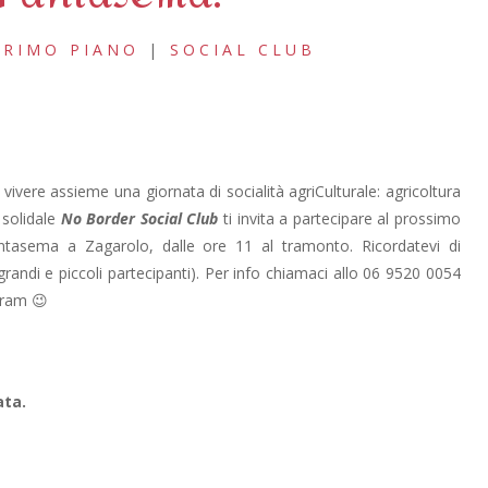
PRIMO PIANO
|
SOCIAL CLUB
ivere assieme una giornata di socialità agriCulturale: agricoltura
 solidale
No Border Social Club
ti invita a partecipare al prossimo
asema a Zagarolo, dalle ore 11 al tramonto. Ricordatevi di
grandi e piccoli partecipanti). Per info chiamaci allo 06 9520 0054
gram 😉
ata.