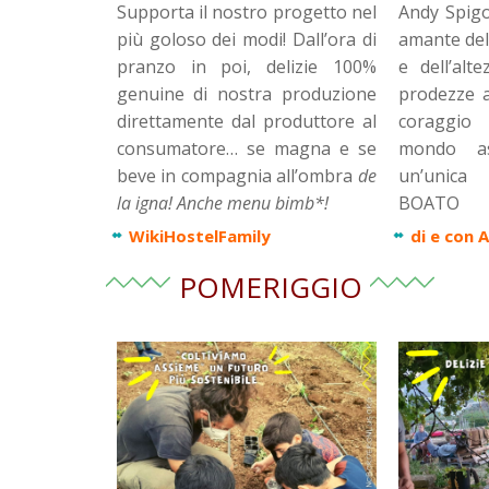
Supporta il nostro progetto nel
Andy Spigo
più goloso dei modi! Dall’ora di
amante del
pranzo in poi, delizie 100%
e dell’alt
genuine di nostra produzione
prodezze al
direttamente dal produttore al
coraggio
consumatore… se magna e se
mondo as
beve in compagnia all’ombra
de
un’unica
la igna! Anche menu bimb*!
BOATO
WikiHostelFamily
di e con
POMERIGGIO