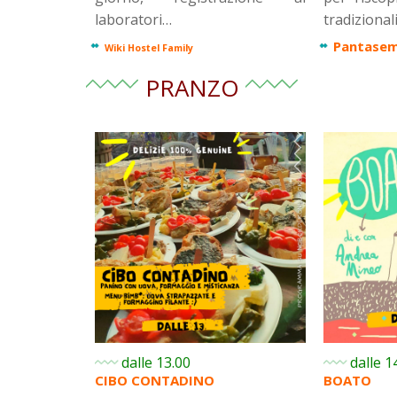
laboratori…
tradizional
Pantase
Wiki Hostel Family
PRANZO
dalle 13.00
dalle 1
CIBO CONTADINO
BOATO