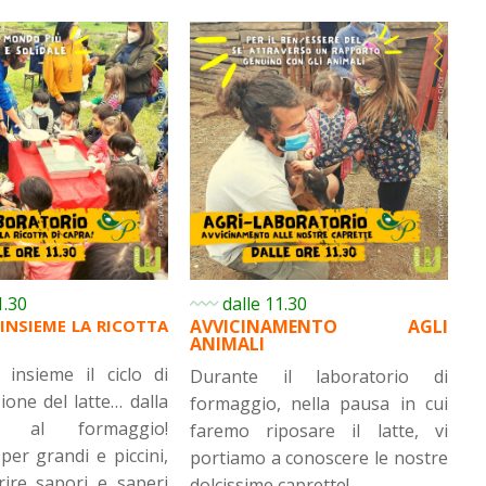
1.30
dalle 11.30
INSIEME LA RICOTTA
AVVICINAMENTO AGLI
ANIMALI
insieme il ciclo di
Durante il laboratorio di
ione del latte… dalla
formaggio, nella pausa in cui
a al formaggio!
faremo riposare il latte, vi
 per grandi e piccini,
portiamo a conoscere le nostre
rire sapori e saperi
dolcissime caprette!