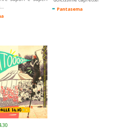
i…
Pantasema
ma
4.30