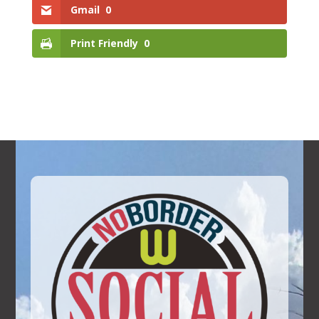
Gmail
0
Print Friendly
0