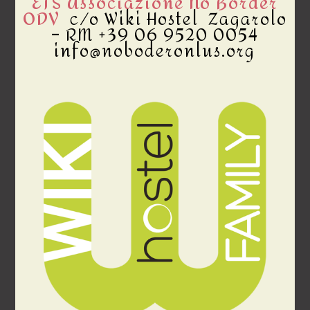
ETS Associazione No Border
ODV
c/o Wiki Hostel Zagarolo
– RM +39 06 9520 0054
info@noboderonlus.org