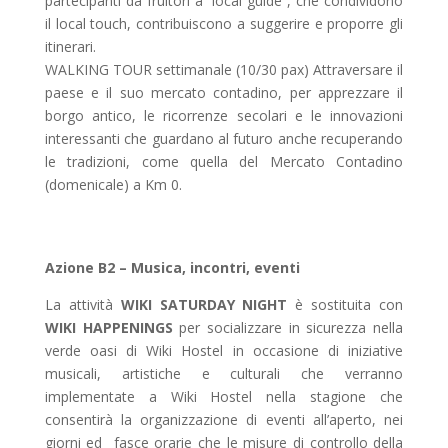
partecipanti da fruitori a “local guide”, che condividono
il local touch, contribuiscono a suggerire e proporre gli
itinerari.
WALKING TOUR
settimanale (10/30 pax)
Attraversare il
paese e il suo mercato contadino, per apprezzare il
borgo antico, le ricorrenze secolari e le innovazioni
interessanti che guardano al futuro anche recuperando
le tradizioni, come quella del Mercato Contadino
(domenicale) a Km 0.
Azione B2 –
Musica, incontri, eventi
La attività
WIKI SATURDAY NIGHT
è sostituita con
WIKI HAPPENINGS
per socializzare in sicurezza nella
verde oasi di Wiki Hostel in occasione di iniziative
musicali, artistiche e culturali che verranno
implementate a Wiki Hostel nella stagione che
consentirà la organizzazione di eventi all’aperto, nei
giorni ed fasce orarie che le misure di controllo della