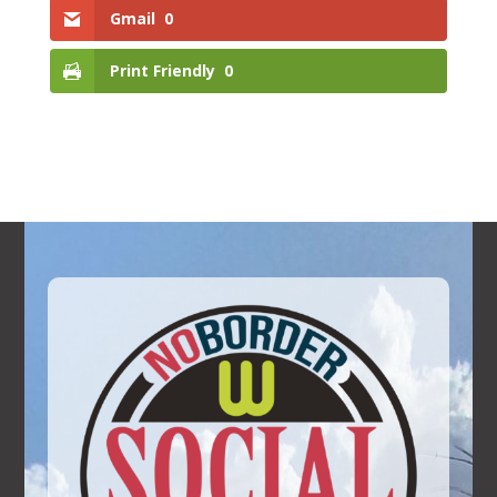
Gmail
0
Print Friendly
0