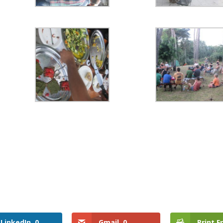
LinkedIn
0
Gmail
0
Print F