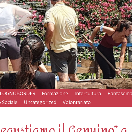
LOGNOBORDER
Formazione
Intercultura
Pantasem
 Sociale
Uncategorized
Volontariato
Degustiamo il Genuino” a