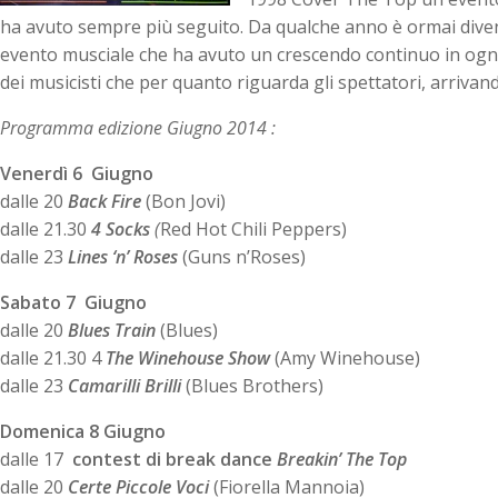
ha avuto sempre più seguito. Da qualche anno è ormai divent
evento musciale che ha avuto un crescendo continuo in ogn
dei musicisti che per quanto riguarda gli spettatori, arrivand
Programma edizione Giugno 2014 :
Venerdì 6
Giugno
dalle 20
Back Fire
(Bon Jovi)
dalle 21.30
4 Socks
(
Red Hot Chili Peppers)
dalle 23
Lines ‘n’ Roses
(Guns n’Roses)
Sabato 7
Giugno
dalle 20
Blues Train
(Blues)
dalle 21.30 4
The Winehouse Show
(Amy Winehouse)
dalle 23
Camarilli Brilli
(Blues Brothers)
Domenica 8
Giugno
dalle 17
contest di break dance
Breakin’ The Top
dalle 20
Certe Piccole Voci
(Fiorella Mannoia)