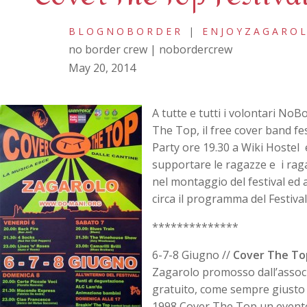
BLOGNOBORDER
|
ENJOYZAGARO
no border crew | nobordercrew
May 20, 2014
A tutte e tutti i volontari NoB
The Top, il free cover band fe
Party ore 19.30 a Wiki Hostel e 
supportare le ragazze e i rag
nel montaggio del festival ed 
circa il programma del Festiv
**************
6-7-8 Giugno //
Cover The To
Zagarolo promosso dall’associ
gratuito, come sempre giusto a
1998 Cover The Top un evento 