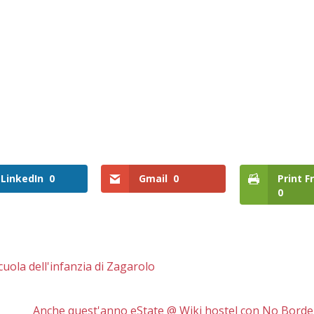
LinkedIn
0
Gmail
0
Print F
0
uola dell'infanzia di Zagarolo
Anche quest'anno eState @ Wiki hostel con No Borde