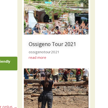
Ossigeno Tour 2021
ossigenotour2021
read more
riendly
r onlus
→