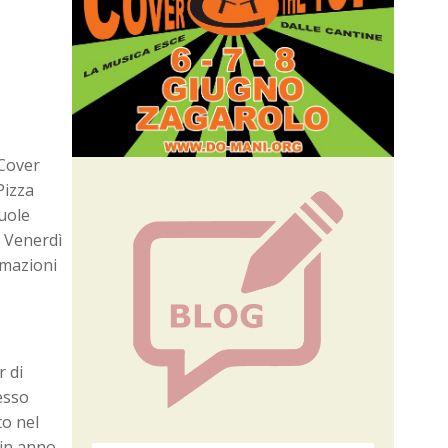
 Cover
Pizza
vuole
e Venerdì
rmazioni
r di
esso
to nel
 in anno