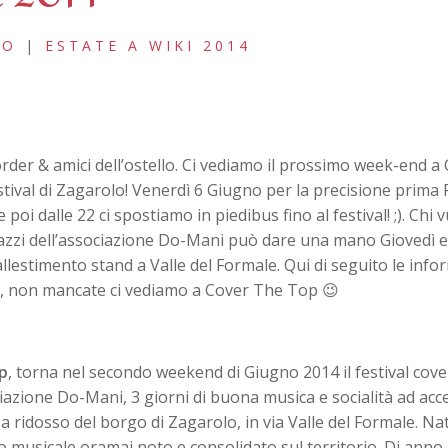
LO
|
ESTATE A WIKI 2014
order & amici dell’ostello. Ci vediamo il prossimo week-end a
stival di Zagarolo! Venerdì 6 Giugno per la precisione prima 
poi dalle 22 ci spostiamo in piedibus fino al festival! ;). Chi 
azzi dell’associazione Do-Mani può dare una mano Giovedì 
allestimento stand a Valle del Formale. Qui di seguito le info
al, non mancate ci vediamo a Cover The Top 😉
p
, torna nel secondo weekend di Giugno 2014 il festival cove
azione Do-Mani, 3 giorni di buona musica e socialità ad acc
 ridosso del borgo di Zagarolo, in via Valle del Formale. Na
musicale oramai noto e consolidato sul territorio. Di anno