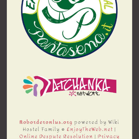
Noborderonlus.org
powered by Wiki
Hostel Family ®
EnjoyTheWeb.net
|
Online Despute Resolution
|
Privacy