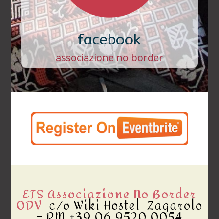
facebook
associazione no border
ETS Associazione No Border
ODV
c/o Wiki Hostel Zagarolo
– RM +39 06 9520 0054