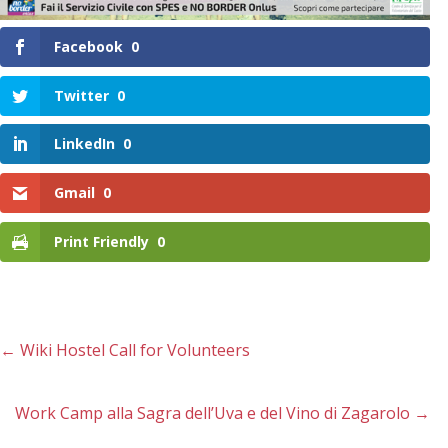
Facebook
0
Twitter
0
LinkedIn
0
Gmail
0
Print Friendly
0
←
Wiki Hostel Call for Volunteers
Work Camp alla Sagra dell’Uva e del Vino di Zagarolo
→