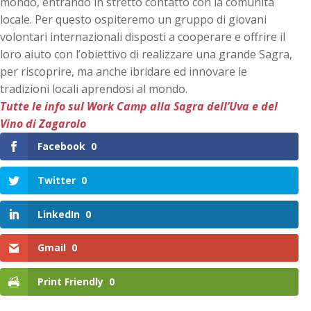
mondo, entrando in stretto contatto con la comunità
locale. Per questo ospiteremo un gruppo di giovani
volontari internazionali disposti a cooperare e offrire il
loro aiuto con l’obiettivo di realizzare una grande Sagra,
per riscoprire, ma anche ibridare ed innovare le
tradizioni locali aprendosi al mondo.
Tutte le info sul Work Camp alla Sagra dell’Uva e del
Vino di Zagarolo
Facebook
0
Twitter
0
LinkedIn
0
Gmail
0
Print Friendly
0