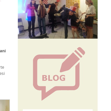
ani
rte
esi