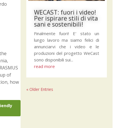
ardo
WECAST: fuori i video!
Per ispirare stili di vita
sani e sostenibili!
Finalmente fuori! E' stato un
lungo lavoro ma siamo felici di
annunciarvi che i video e le
produzioni del progetto WeCast
 the
sono disponibili sui...
nia,
read more
 ERASMUS
oup of
tion, how
« Older Entries
riendly