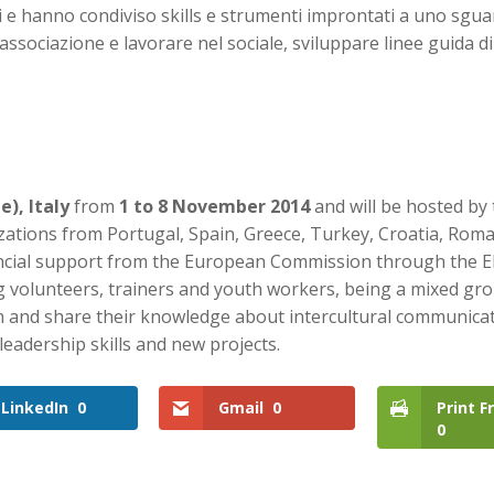
ati e hanno condiviso skills e strumenti improntati a uno sgu
associazione e lavorare nel sociale, sviluppare linee guida di
), Italy
from
1 to 8 November 2014
and will be hosted by
ations from Portugal, Spain, Greece, Turkey, Croatia, Roma
inancial support from the European Commission through the
g volunteers, trainers and youth workers, being a mixed gr
rn and share their knowledge about intercultural communica
leadership skills and new projects.
LinkedIn
0
Gmail
0
Print F
0