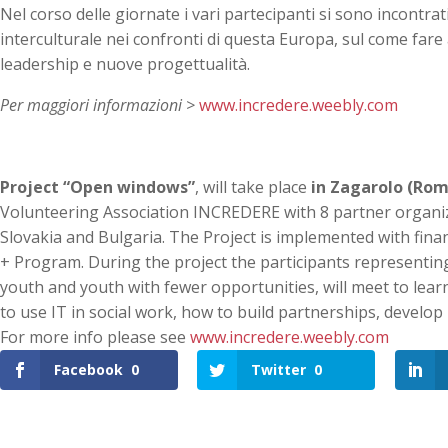
Nel corso delle giornate i vari partecipanti si sono incontr
interculturale nei confronti di questa Europa, sul come fare 
leadership e nuove progettualità.
Per maggiori informazioni >
www.incredere.weebly.com
P
roject “Open windows”
, will take place
in Zagarolo (Rome
Volunteering Association INCREDERE with 8 partner organiz
Slovakia and Bulgaria. The Project is implemented with f
+ Program. During the project the participants representin
youth and youth with fewer opportunities, will meet to lea
to use IT in social work, how to build partnerships, develop 
For more info please see
www.incredere.weebly.com
Facebook
0
Twitter
0