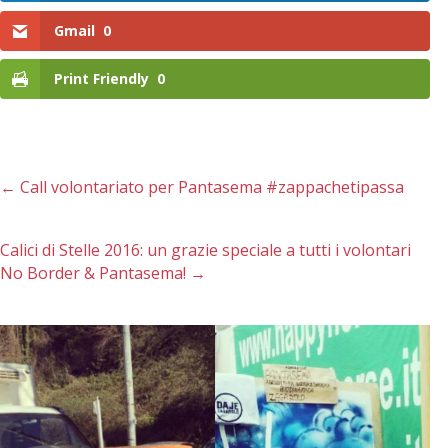
Gmail
0
Print Friendly
0
←
Call volontariato per Pantasema #zappachetipassa
Calici di Stelle 2016: un grazie speciale a tutti i volontari
No Border & Pantasema!
→