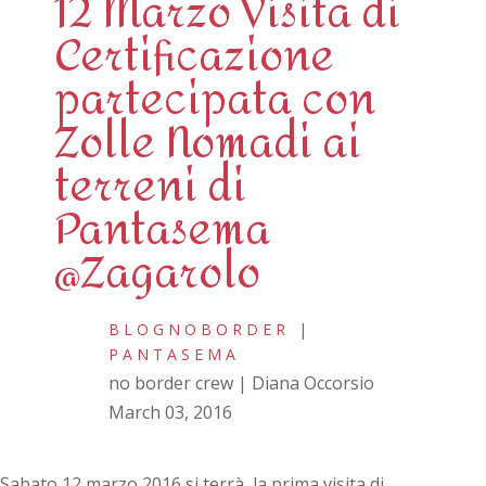
12 Marzo Visita di
Certificazione
partecipata con
Zolle Nomadi ai
terreni di
Pantasema
@Zagarolo
BLOGNOBORDER
|
PANTASEMA
no border crew | Diana Occorsio
March 03, 2016
Sabato 12 marzo 2016 si terrà la prima visita di