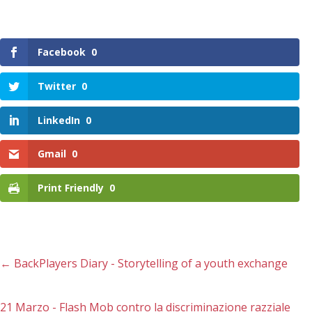
Facebook
0
Twitter
0
LinkedIn
0
Gmail
0
Print Friendly
0
←
BackPlayers Diary - Storytelling of a youth exchange
21 Marzo - Flash Mob contro la discriminazione razziale