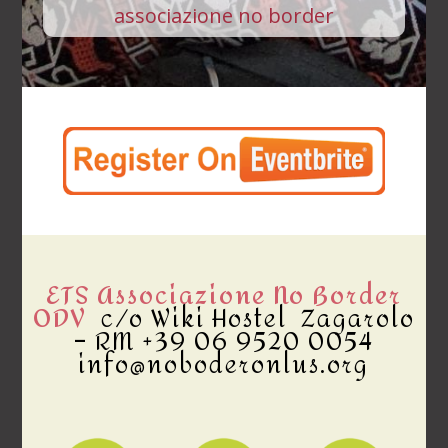
associazione no border
ETS Associazione No Border
ODV
c/o Wiki Hostel Zagarolo
– RM +39 06 9520 0054
info@noboderonlus.org