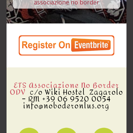
associazione no border
ETS Associazione No Border
ODV
c/o Wiki Hostel Zagarolo
– RM +39 06 9520 0054
info@noboderonlus.org