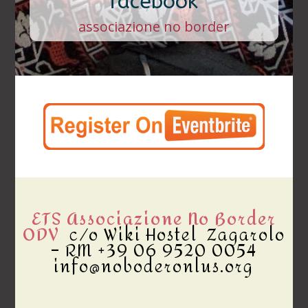
facebook
associazione no border
ETS Associazione No Border
ODV
c/o Wiki Hostel Zagarolo
– RM +39 06 9520 0054
info@noboderonlus.org