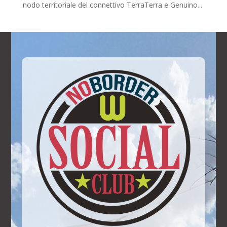
nodo territoriale del connettivo TerraTerra e Genuino...