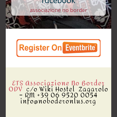
facebook
associazione no border
ETS Associazione No Border
ODV
c/o Wiki Hostel Zagarolo
– RM +39 06 9520 0054
info@noboderonlus.org