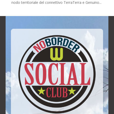
nodo territoriale del connettivo TerraTerra e Genuino...