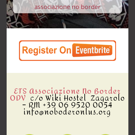
associazione no border
ETS Associazione No Border
ODV
c/o Wiki Hostel Zagarolo
– RM +39 06 9520 0054
info@noboderonlus.org