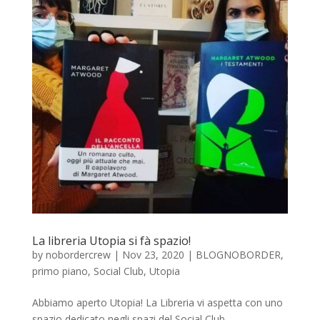
La libreria Utopia si fà spazio!
by
nobordercrew
|
Nov 23, 2020
|
BLOGNOBORDER
,
primo piano
,
Social Club
,
Utopia
Abbiamo aperto Utopia! La Libreria vi aspetta con uno
spazio dedicato negli spazi del Social Club