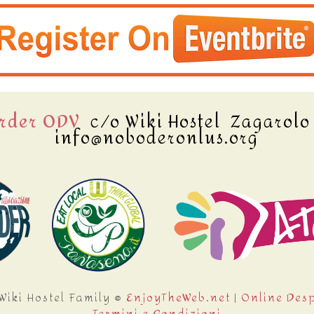
order ODV
c/o Wiki Hostel Zagarol
info@noboderonlus.org
iki Hostel Family ®
EnjoyTheWeb.net
|
Online Des
Termini e Condizioni