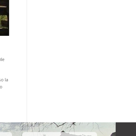
ile
o la
lo