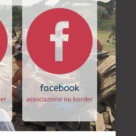


facebook
der
associazione no border