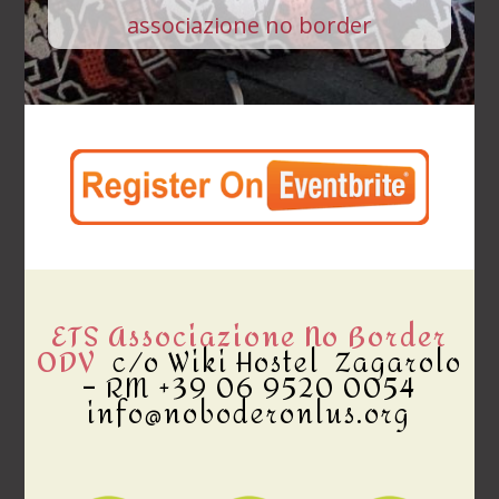
associazione no border
ETS Associazione No Border
ODV
c/o Wiki Hostel Zagarolo
– RM +39 06 9520 0054
info@noboderonlus.org