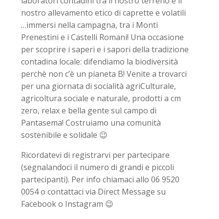
laboratori contadini tra il nostro terreno e il
nostro allevamento etico di caprette e volatili
…immersi nella campagna, tra i Monti
Prenestini e i Castelli Romani! Una occasione
per scoprire i saperi e i sapori della tradizione
contadina locale: difendiamo la biodiversità
perchè non c’è un pianeta B! Venite a trovarci
per una giornata di socialità agriCulturale,
agricoltura sociale e naturale, prodotti a cm
zero, relax e bella gente sul campo di
Pantasema! Costruiamo una comunità
sostenibile e solidale 😉
Ricordatevi di registrarvi per partecipare
(segnalandoci il numero di grandi e piccoli
partecipanti). Per info chiamaci allo 06 9520
0054 o contattaci via Direct Message su
Facebook o Instagram 😉